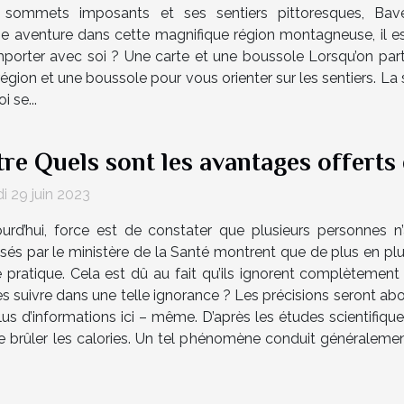
 sommets imposants et ses sentiers pittoresques, Bavel
e aventure dans cette magnifique région montagneuse, il es
porter avec soi ? Une carte et une boussole Lorsqu’on part 
 région et une boussole pour vous orienter sur les sentiers. La
 se...
tre Quels sont les avantages offerts
i 29 juin 2023
ourd’hui, force est de constater que plusieurs personnes n’
isés par le ministère de la Santé montrent que de plus en pl
e pratique. Cela est dû au fait qu’ils ignorent complètement 
s suivre dans une telle ignorance ? Les précisions seront abor
d’informations ici – même. D’après les études scientifiques, 
 brûler les calories. Un tel phénomène conduit généralemen