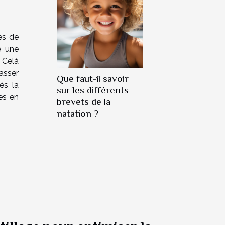
es de
e une
 Celà
asser
Que faut-il savoir
ès la
sur les différents
es en
brevets de la
natation ?