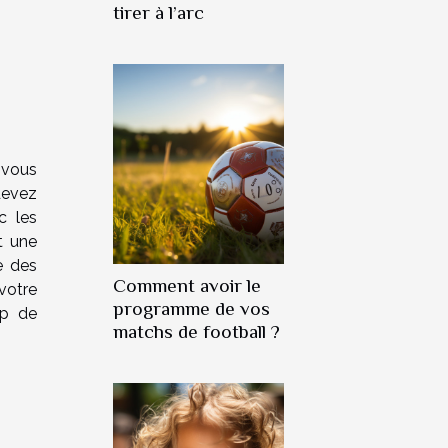
tirer à l’arc
 vous
devez
c les
t une
e des
Comment avoir le
votre
programme de vos
up de
matchs de football ?