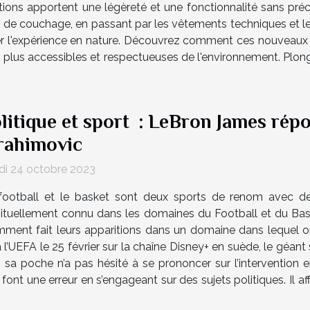
tions apportent une légèreté et une fonctionnalité sans précé
s de couchage, en passant par les vêtements techniques et 
orer l'expérience en nature. Découvrez comment ces nouveaux
s plus accessibles et respectueuses de l'environnement. Plon
litique et sport : LeBron James répo
rahimovic
di 24 octobre 2023
football et le basket sont deux sports de renom avec d
ituellement connu dans les domaines du Football et du Bask
nt fait leurs apparitions dans un domaine dans lequel on n
l’UEFA le 25 février sur la chaîne Disney+ en suède, le géant
sa poche n’a pas hésité à se prononcer sur l’intervention e
 font une erreur en s’engageant sur des sujets politiques. Il 