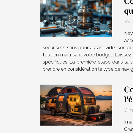
Co
qu
Jeud
Nav
acce
sécurisées sans pour autant vider son por
tout en maîtrisant votre budget. Laissez-v
spécifiques La première étape dans la sé
prendre en considération le type de navig
Co
l'
Dim
Ima
Grâ