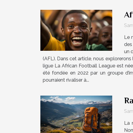
Af
Sam
Le m
des 
un d
(AFL). Dans cet article, nous explorerons 
ligue La African Football League est née d
été fondée en 2022 par un groupe d’inv
pourraient rivaliser à...
Ra
Same
La 
Nom